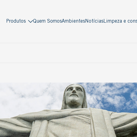
Produtos
Quem Somos
Ambientes
Notícias
Limpeza e cons
Indusparquet
Masterpiso
Madeira sólida
Madeira engenheirada
Antiquity
Multiestruturado
Deck
Multilaminado
Decor
Ver todos
Piso Pronto
Multistrato
Soleira / Lambri
Tradicional
Ver todos