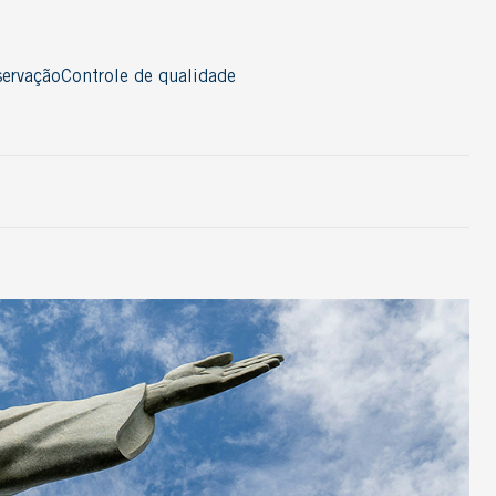
ervação
Controle de qualidade
Acessórios
Cordão
Nosing
Perfil
Rodapé
Thresold
T-Molding
Ver todos