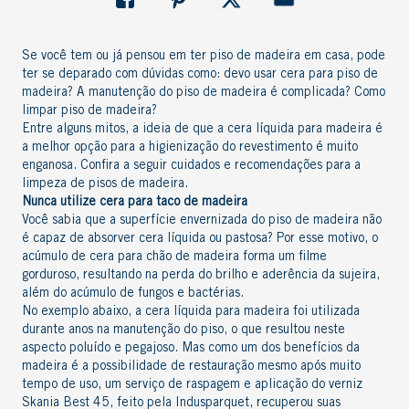
Se você tem ou já pensou em ter
piso de madeira
em casa, pode
ter se deparado com dúvidas como: devo usar cera para piso de
madeira? A
manutenção do piso de madeira
é complicada? Como
limpar piso de madeira?
Entre alguns mitos, a ideia de que a cera líquida para madeira é
a melhor opção para a higienização do revestimento é muito
enganosa. Confira a seguir cuidados e recomendações para a
limpeza de pisos de madeira.
Nunca utilize cera para taco de madeira
Você sabia que a superfície envernizada do piso de madeira não
é capaz de absorver cera líquida ou pastosa? Por esse motivo, o
acúmulo de cera para chão de madeira forma um filme
gorduroso, resultando na perda do brilho e aderência da sujeira,
além do acúmulo de fungos e bactérias.
No exemplo abaixo, a cera líquida para madeira foi utilizada
durante anos na manutenção do piso, o que resultou neste
aspecto poluído e pegajoso. Mas como um dos
benefícios da
madeira
é a possibilidade de restauração mesmo após muito
tempo de uso, um serviço de raspagem e aplicação do verniz
Skania Best 45, feito pela Indusparquet, recuperou suas