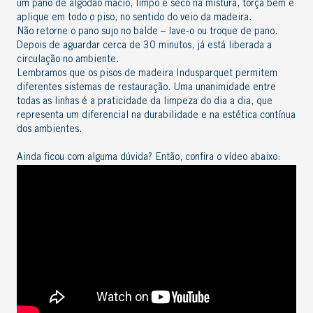
um pano de algodão macio, limpo e seco na mistura, torça bem e
aplique em todo o piso, no sentido do veio da madeira.
Não retorne o pano sujo no balde – lave-o ou troque de pano.
Depois de aguardar cerca de 30 minutos, já está liberada a
circulação no ambiente.
Lembramos que os pisos de madeira Indusparquet permitem
diferentes sistemas de restauração. Uma unanimidade entre
todas as linhas é a praticidade da limpeza do dia a dia, que
representa um diferencial na durabilidade e na estética contínua
dos ambientes.
Ainda ficou com alguma dúvida? Então, confira o vídeo abaixo: