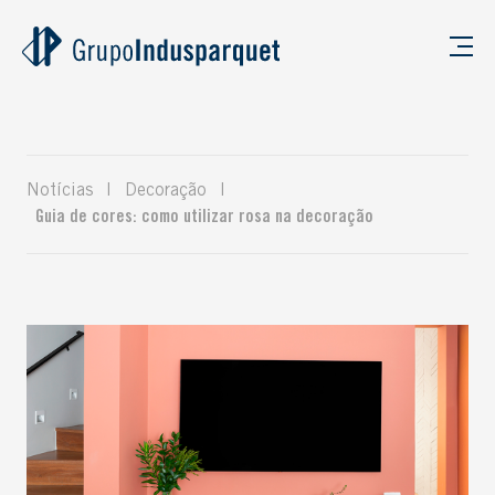
Notícias
|
Decoração
|
Guia de cores: como utilizar rosa na decoração