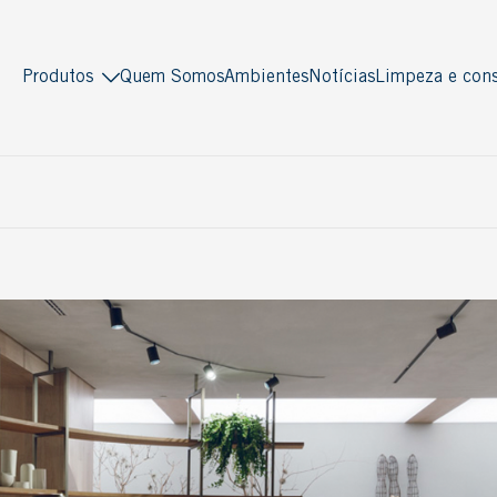
Produtos
Quem Somos
Ambientes
Notícias
Limpeza e cons
Indusparquet
Masterpiso
Madeira sólida
Madeira engenheirada
Antiquity
Multiestruturado
Deck
Multilaminado
Decor
Ver todos
Piso Pronto
Multistrato
Soleira / Lambri
Tradicional
Ver todos