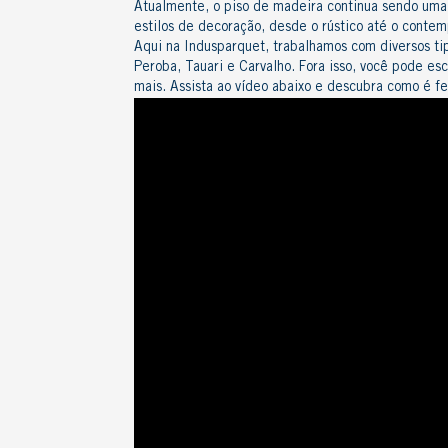
Atualmente, o piso de madeira continua sendo uma
estilos de decoração, desde o
rústico
até o
contem
Aqui na Indusparquet, trabalhamos com diversos
ti
Peroba
,
Tauari
e
Carvalho
. Fora isso, você pode es
mais. Assista ao vídeo abaixo e descubra como é fe