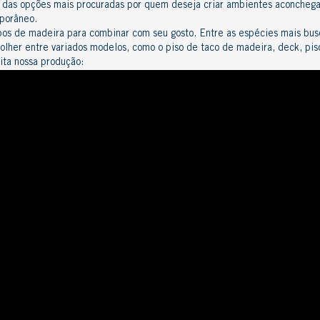
 das opções mais procuradas por quem deseja criar ambientes aconchega
porâneo
.
pos de madeira
para combinar com seu gosto. Entre as espécies mais busc
colher entre variados modelos, como o
piso de taco de madeira
,
deck
, pi
ita nossa produção: