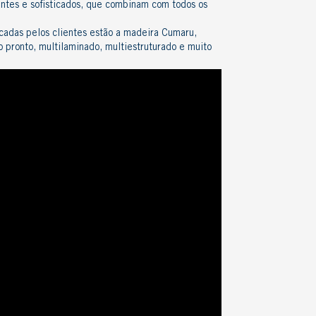
ntes e sofisticados, que combinam com todos os
adas pelos clientes estão a
madeira Cumaru
,
so pronto, multilaminado, multiestruturado e muito