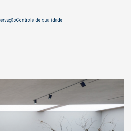
ervação
Controle de qualidade
Acessórios
Cordão
Nosing
Perfil
Rodapé
Thresold
T-Molding
Ver todos