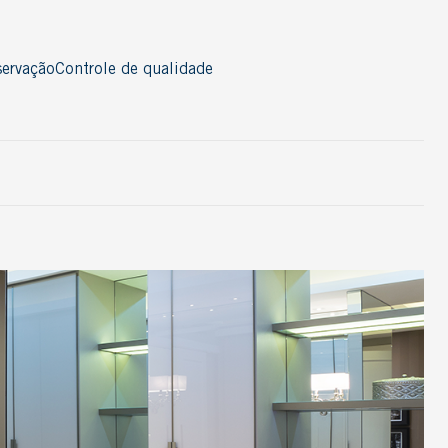
ervação
Controle de qualidade
Acessórios
Cordão
Nosing
Perfil
Rodapé
Thresold
T-Molding
Ver todos