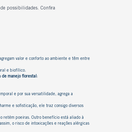
 de possibilidades. Confira
 agregam valor e conforto ao ambiente e têm entre
ral e biofílico
.
a de manejo florestal
:
emporal e por sua
versatilidade
, agrega a
arme e sofisticação, ele traz consigo diversos
o retém poeiras. Outro benefício está aliado à
ssim, o risco de intoxicações e reações alérgicas