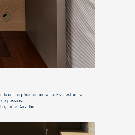
ando uma espécie de mosaico. Essa estrutura
o de pessoas.
obá
,
Ipê
e
Carvalho
.