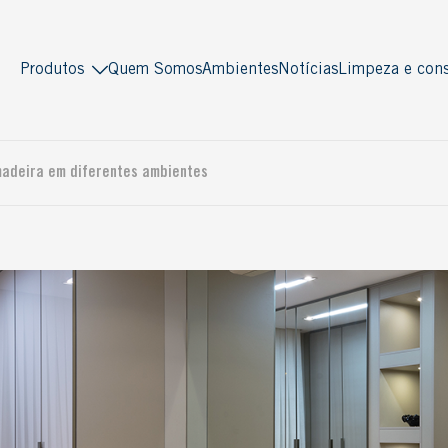
Produtos
Quem Somos
Ambientes
Notícias
Limpeza e cons
Indusparquet
Masterpiso
madeira em diferentes ambientes
Madeira sólida
Madeira engenheirada
Antiquity
Multiestruturado
Deck
Multilaminado
Decor
Ver todos
Piso Pronto
Multistrato
Soleira / Lambri
Tradicional
Ver todos