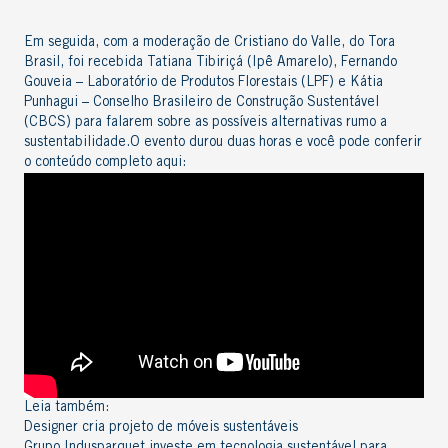
Em seguida, com a moderação de Cristiano do Valle, do
Tora
Brasil
, foi recebida Tatiana Tibiriçá (
Ipê Amarelo
), Fernando
Gouveia –
Laboratório de Produtos Florestais
(LPF) e Kátia
Punhagui –
Conselho Brasileiro de Construção Sustentável
(CBCS) para falarem sobre as possíveis alternativas rumo a
sustentabilidade.
O evento durou duas horas e você pode conferir
o conteúdo completo aqui:
Leia também:
Designer cria projeto de móveis sustentáveis
Grupo Indusparquet investe em tecnologia sustentável para