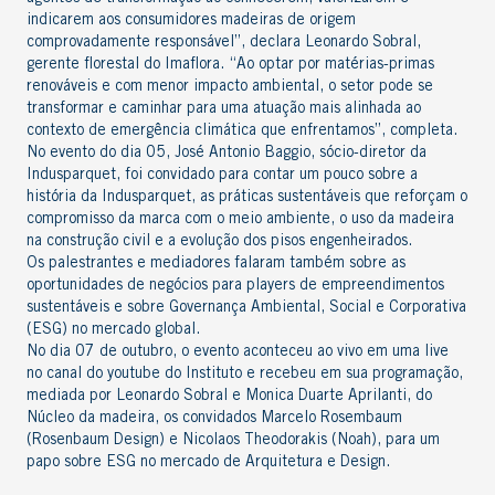
indicarem aos consumidores madeiras de origem
comprovadamente responsável”, declara Leonardo Sobral,
gerente florestal do
Imaflora
. “Ao optar por matérias-primas
renováveis e com menor impacto ambiental, o setor pode se
transformar e caminhar para uma atuação mais alinhada ao
contexto de emergência climática que enfrentamos”, completa.
No evento do dia 05, José Antonio Baggio, sócio-diretor da
Indusparquet
, foi convidado para contar um pouco sobre a
história da Indusparquet
, as práticas sustentáveis que reforçam o
compromisso da marca com o meio ambiente, o uso da madeira
na construção civil e a evolução dos pisos engenheirados.
Os palestrantes e mediadores falaram também sobre as
oportunidades de negócios para players de empreendimentos
sustentáveis e sobre Governança Ambiental, Social e Corporativa
(ESG) no mercado global.
No dia 07 de outubro, o evento aconteceu ao vivo em uma
live
no
canal do youtube
do Instituto e recebeu em sua programação,
mediada por Leonardo Sobral e Monica Duarte Aprilanti, do
Núcleo da madeira
, os convidados Marcelo Rosembaum
(
Rosenbaum Design
) e Nicolaos Theodorakis (
Noah
), para um
papo sobre ESG no mercado de Arquitetura e Design.