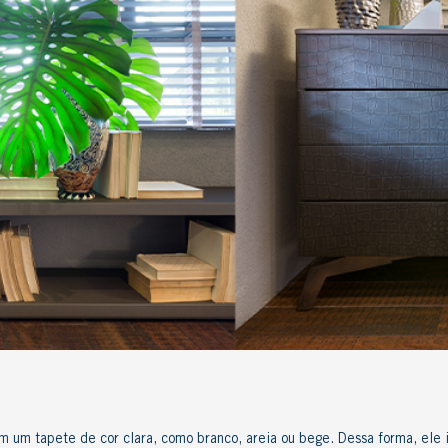
om
um
tapete
de cor clara
, como branco, areia
ou
bege.
Dessa forma,
ele 