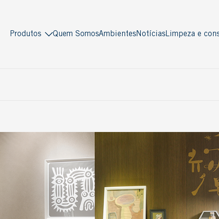
Produtos
Quem Somos
Ambientes
Notícias
Limpeza e cons
Indusparquet
Masterpiso
Madeira sólida
Madeira engenheirada
Antiquity
Multiestruturado
Deck
Multilaminado
Decor
Ver todos
Piso Pronto
Multistrato
Soleira / Lambri
Tradicional
Ver todos