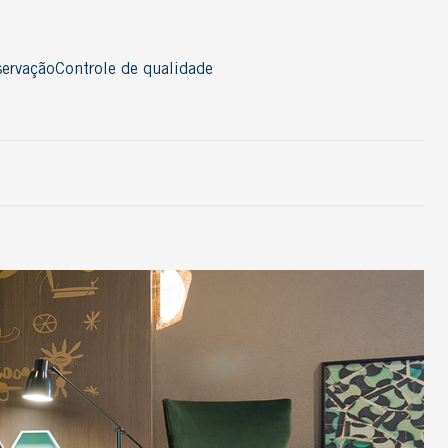
ervação
Controle de qualidade
Acessórios
Cordão
Nosing
Perfil
Rodapé
Thresold
T-Molding
Ver todos