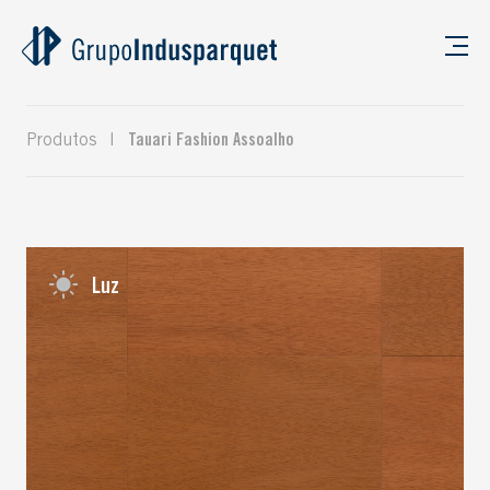
Produtos
|
Tauari Fashion Assoalho
Luz