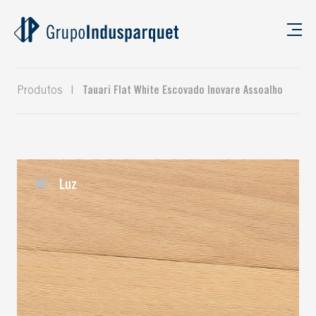
Produtos
|
Tauari Flat White Escovado Inovare Assoalho
Luz