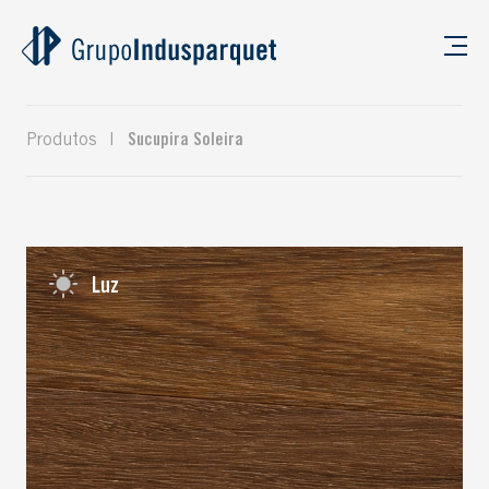
Produtos
|
Sucupira Soleira
Luz