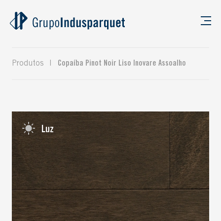
Produtos
|
Copaíba Pinot Noir Liso Inovare Assoalho
Luz