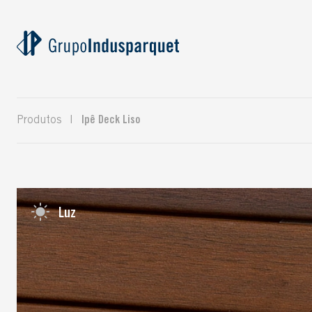
Produtos
|
Ipê Deck Liso
Luz