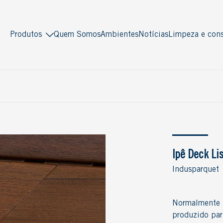
Produtos
Quem Somos
Ambientes
Notícias
Limpeza e cons
Indusparquet
Masterpiso
Madeira sólida
Madeira engenheirada
Antiquity
Multiestruturado
Deck
Multilaminado
Decor
Ver todos
Piso Pronto
Multistrato
Ipê Deck Li
Soleira / Lambri
Indusparquet
Tradicional
Ver todos
Normalmente u
produzido para