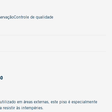
ervação
Controle de qualidade
Acessórios
Cordão
Nosing
Perfil
Rodapé
Thresold
T-Molding
so
Ver todos
tilizado em áreas externas, este piso é especialmente
 resistir às intempéries.