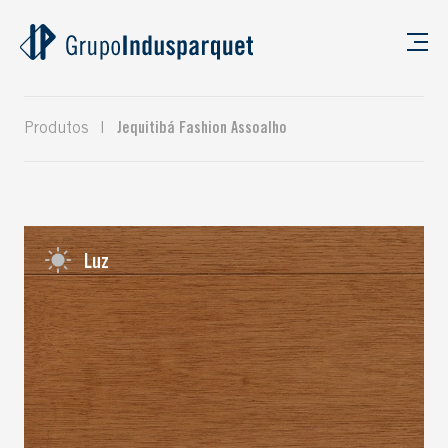
Produtos
|
Jequitibá Fashion Assoalho
Luz